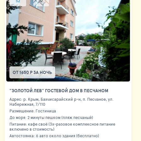
52
ОТ 1650 Р ЗА НОЧЬ
"ЗОЛОТОЙ ЛЕВ" ГОСТЕВОЙ ДОМ В ПЕСЧАНОМ
Адрес: р. Крым, Бахчисарайский р-н, п. Песчаное, ул.
Набережная, 7/110
Размещение: Гостиница
До моря: 2 минуты пешком (пляж песчаный)
Питание: кафе своё (3х-разовое комплексное питание
включено в стоимость)
Автостоянка: 6 авто около здания (бесплатно)