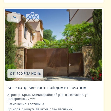
36
ОТ 1700 Р ЗА НОЧЬ
"АЛЕКСАНДРИЯ" ГОСТЕВОЙ ДОМ В ПЕСЧАНОМ
Адрес: р. Крым, Бахчисарайский р-н, п. Песчаное, ул.
Набережная, 7/99
Размещение: Гостиница
До моря: 3 минуты пешком (пляж песчаный)