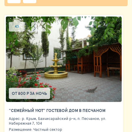
43
ОТ 800 Р ЗА НОЧЬ
"СЕМЕЙНЫЙ УЮТ" ГОСТЕВОЙ ДОМ В ПЕСЧАНОМ
Адрес: р. Крым, Бахчисарайский р-н, п. Песчаное, ул.
Набережная 7, 104
Размещение: Частный сектор