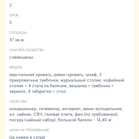
2
ЭТАЖ:
3
ПЛОЩАДЬ:
37 кв.м.
САНУЗЕЛ/УДОБСТВА:
совмещены
МЕБЕЛЬ:
двуспальная кровать, диван-кровать, шкаф, 2
прикроватные тумбочки, журнальный столик, кофейный
столик + 4 стула на балконе, вешалка + тумбочка +
зеркало, 4 табуретки + стол
УДОБСТВА:
кондиционер, телевизор, интернет, мини-холодильник,
эл. чайник, СВЧ, газовая плита, фен (по требованию),
посуда (чайный набор), большой балкон - 14,40 м.
ЦЕНЫ НА ПРОЖИВАНИЕ:
(за номер в сутки)