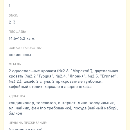
1
ЭТАЖ:
2-3
ПЛОЩАДЬ:
14,5-16,2 кв.м.
САНУЗЕЛ/УДОБСТВА:
совмещены
МЕБЕЛЬ:
2 односпальные кровати (№2.6. "Морской"), двуспальная
кровать (№2.2 "Турция", №2.4. "Япония", №2.5. "Египет",
№3.2.), шкаф, 2 стула, 2 прикроватные тумбочки,
кофейный столик, зеркало в дверце шкафа
УДОБСТВА:
кондиционер, телевизор, интернет, мини-холодильник,
эл. чайник, фен (по требованию), посуда (чайный набор),
балкон
ЦЕНЫ НА ПРОЖИВАНИЕ:
(за номер в сутки)