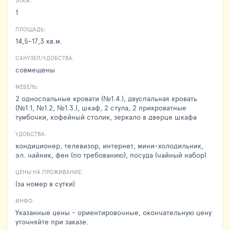
ЭТАЖ:
1
ПЛОЩАДЬ:
14,5-17,3 кв.м.
САНУЗЕЛ/УДОБСТВА:
совмещены
МЕБЕЛЬ:
2 односпальные кровати (№1.4.), двуспальная кровать
(№1.1, №1.2, №1.3.), шкаф, 2 стула, 2 прикроватные
тумбочки, кофейный столик, зеркало в дверце шкафа
УДОБСТВА:
кондиционер, телевизор, интернет, мини-холодильник,
эл. чайник, фен (по требованию), посуда (чайный набор)
ЦЕНЫ НА ПРОЖИВАНИЕ:
(за номер в сутки)
ИНФО:
Указанные цены - ориентировочные, окончательную цену
уточняйте при заказе.