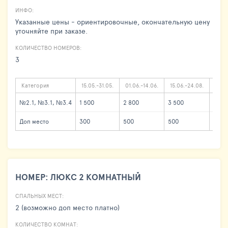
ИНФО:
Указанные цены - ориентировочные, окончательную цену
уточняйте при заказе.
КОЛИЧЕСТВО НОМЕРОВ:
3
Категория
15.05.-31.05.
01.06.-14.06.
15.06.-24.08.
25.08
№2.1, №3.1, №3.4
1 500
2 800
3 500
3 00
Доп место
300
500
500
500
НОМЕР: ЛЮКС 2 КОМНАТНЫЙ
СПАЛЬНЫХ МЕСТ:
2 (возможно доп место платно)
КОЛИЧЕСТВО КОМНАТ: