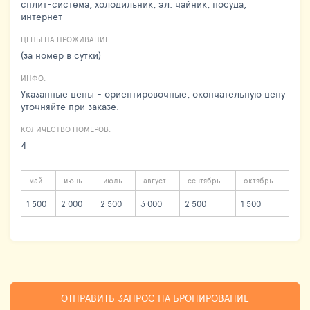
сплит-система, холодильник, эл. чайник, посуда,
интернет
ЦЕНЫ НА ПРОЖИВАНИЕ:
(за номер в сутки)
ИНФО:
Указанные цены - ориентировочные, окончательную цену
уточняйте при заказе.
КОЛИЧЕСТВО НОМЕРОВ:
4
май
июнь
июль
август
сентябрь
октябрь
1 500
2 000
2 500
3 000
2 500
1 500
ОТПРАВИТЬ ЗАПРОС НА БРОНИРОВАНИЕ