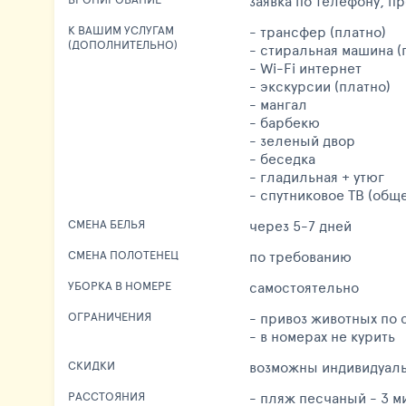
заявка по телефону, п
- трансфер (платно)
К ВАШИМ УСЛУГАМ
(ДОПОЛНИТЕЛЬНО)
- стиральная машина (
- Wi-Fi интернет
- экскурсии (платно)
- мангал
- барбекю
- зеленый двор
- беседка
- гладильная + утюг
- спутниковое ТВ (общ
через 5-7 дней
СМЕНА БЕЛЬЯ
по требованию
СМЕНА ПОЛОТЕНЕЦ
самостоятельно
УБОРКА В НОМЕРЕ
- привоз животных по
ОГРАНИЧЕНИЯ
- в номерах не курить
возможны индивидуал
СКИДКИ
- пляж песчаный - 3 м
РАССТОЯНИЯ