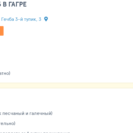
 В ГАГРЕ
. Гечба 3-й тупик, 3
атно)
ж песчаный и галечный)
тельно)