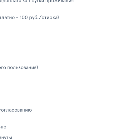
редоплата за 1 сутки проживания
платно - 100 руб./стирка)
его пользования)
 согласованию
ьно
инуты