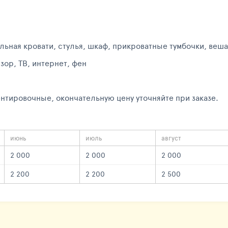
льная кровати, стулья, шкаф, прикроватные тумбочки, веша
зор, ТВ, интернет, фен
нтировочные, окончательную цену уточняйте при заказе.
июнь
июль
август
2 000
2 000
2 000
2 200
2 200
2 500