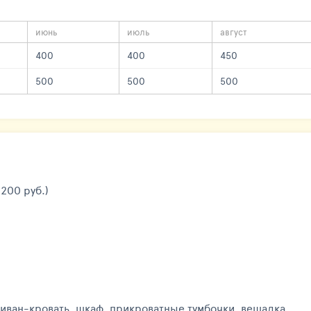
июнь
июль
август
400
400
450
500
500
500
200 руб.)
диван-кровать, шкаф, прикроватные тумбочки, вешалка