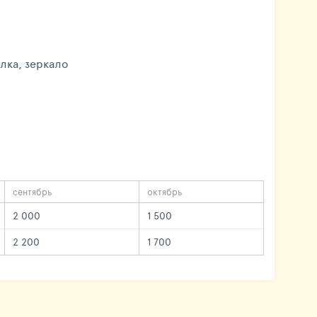
лка, зеркало
сентябрь
октябрь
2 000
1 500
2 200
1 700