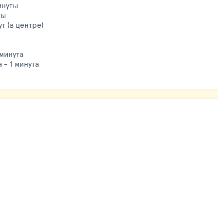
инуты
ты
т (в центре)
 минута
 - 1 минута