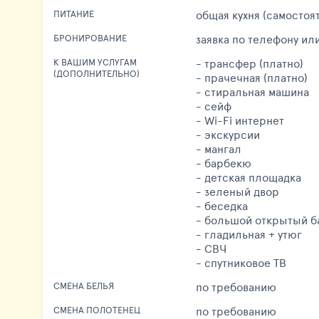
общая кухня (самостоя
ПИТАНИЕ
заявка по телефону или
БРОНИРОВАНИЕ
- трансфер (платно)
К ВАШИМ УСЛУГАМ
(ДОПОЛНИТЕЛЬНО)
- прачечная (платно)
- стиральная машина
- сейф
- Wi-Fi интернет
- экскурсии
- мангал
- барбекю
- детская площадка
- зеленый двор
- беседка
- большой открытый б
- гладильная + утюг
- СВЧ
- спутниковое ТВ
по требованию
СМЕНА БЕЛЬЯ
по требованию
СМЕНА ПОЛОТЕНЕЦ