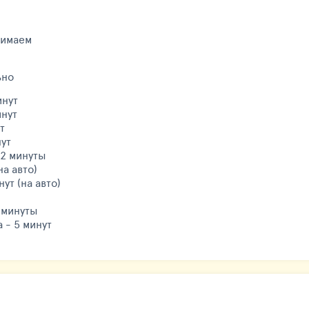
нимаем
ьно
инут
инут
т
нут
 2 минуты
на авто)
ут (на авто)
 минуты
 - 5 минут