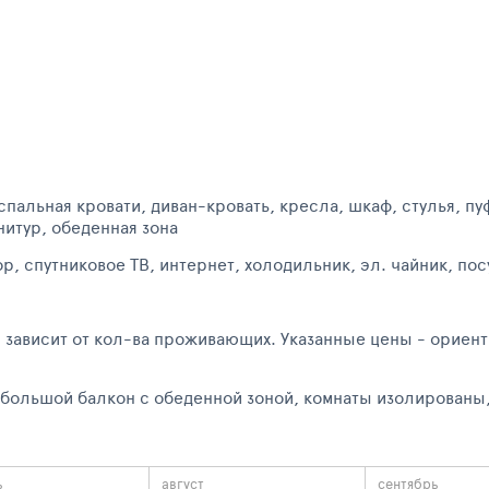
пальная кровати, диван-кровать, кресла, шкаф, стулья, пу
нитур, обеденная зона
р, спутниковое ТВ, интернет, холодильник, эл. чайник, пос
 зависит от кол-ва проживающих. Указанные цены - ориент
е - большой балкон с обеденной зоной, комнаты изол
ь
август
сентябрь