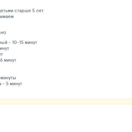
детьми старше 5 лет
нимаем
ьно
ый - 10-15 минут
инут
ут
6 минут
 минуты
 - 5 минут