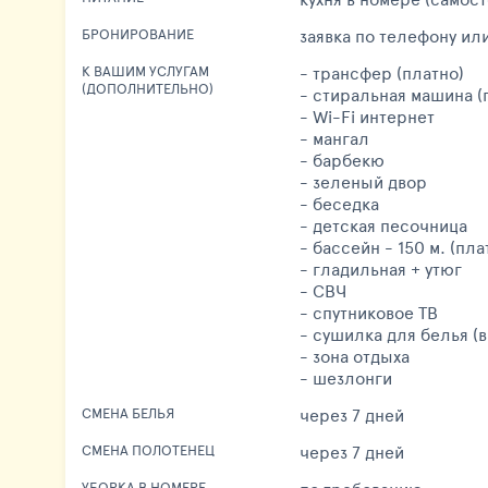
заявка по телефону или
БРОНИРОВАНИЕ
- трансфер (платно)
К ВАШИМ УСЛУГАМ
(ДОПОЛНИТЕЛЬНО)
- стиральная машина (
- Wi-Fi интернет
- мангал
- барбекю
- зеленый двор
- беседка
- детская песочница
- бассейн - 150 м. (пла
- гладильная + утюг
- СВЧ
- спутниковое ТВ
- сушилка для белья (
- зона отдыха
- шезлонги
через 7 дней
СМЕНА БЕЛЬЯ
через 7 дней
СМЕНА ПОЛОТЕНЕЦ
УБОРКА В НОМЕРЕ