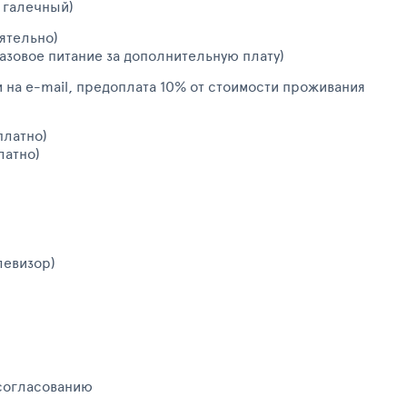
 галечный)
оятельно)
разовое питание за дополнительную плату)
и на e-mail, предоплата 10% от стоимости проживания
платно)
латно)
левизор)
 согласованию