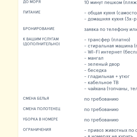
10 минут пешком (пляж
ДО МОРЯ
- общая кухня (самост
ПИТАНИЕ
- домашняя кухня (3х-
заявка по телефону ил
БРОНИРОВАНИЕ
- трансфер (платно)
К ВАШИМ УСЛУГАМ
(ДОПОЛНИТЕЛЬНО)
- стиральная машина (
- Wi-Fi интернет (бесп
- мангал
- зеленый двор
- беседка
- гладильная + утюг
- кабельное ТВ
- чайхана (топчаны, те
по требованию
СМЕНА БЕЛЬЯ
по требованию
СМЕНА ПОЛОТЕНЕЦ
по требованию
УБОРКА В НОМЕРЕ
- привоз животных по
ОГРАНИЧЕНИЯ
- в номерах не курить