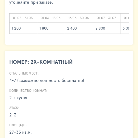
уточняйте при заказе.
01.05.- 31.05.
01.06.- 15.06.
16.06.- 30.06.
01.07.- 31.07.
01.08.- 2
1 200
1 800
2 400
2 800
3 000
НОМЕР: 2Х-КОМНАТНЫЙ
СПАЛЬНЫХ МЕСТ:
4-7 (возможно доп место бесплатно)
КОЛИЧЕСТВО КОМНАТ:
2 + кухня
ЭТАЖ:
2-3
ПЛОЩАДЬ:
27-35 кв.м.