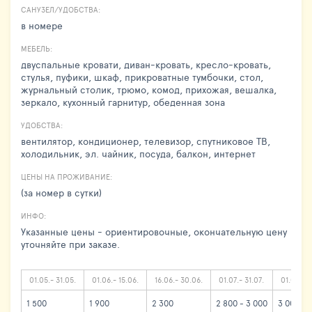
САНУЗЕЛ/УДОБСТВА:
в номере
МЕБЕЛЬ:
двуспальные кровати, диван-кровать, кресло-кровать,
стулья, пуфики, шкаф, прикроватные тумбочки, стол,
журнальный столик, трюмо, комод, прихожая, вешалка,
зеркало, кухонный гарнитур, обеденная зона
УДОБСТВА:
вентилятор, кондиционер, телевизор, спутниковое ТВ,
холодильник, эл. чайник, посуда, балкон, интернет
ЦЕНЫ НА ПРОЖИВАНИЕ:
(за номер в сутки)
ИНФО:
Указанные цены - ориентировочные, окончательную цену
уточняйте при заказе.
01.05.- 31.05.
01.06.- 15.06.
16.06.- 30.06.
01.07.- 31.07.
01.08.- 2
1 500
1 900
2 300
2 800 - 3 000
3 000 - 