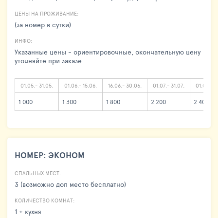
ЦЕНЫ НА ПРОЖИВАНИЕ:
(за номер в сутки)
ИНФО:
Указанные цены - ориентировочные, окончательную цену
уточняйте при заказе.
01.05.- 31.05.
01.06.- 15.06.
16.06.- 30.06.
01.07.- 31.07.
01.08.- 2
1 000
1 300
1 800
2 200
2 400
НОМЕР: ЭКОНОМ
СПАЛЬНЫХ МЕСТ:
3 (возможно доп место бесплатно)
КОЛИЧЕСТВО КОМНАТ:
1 + кухня