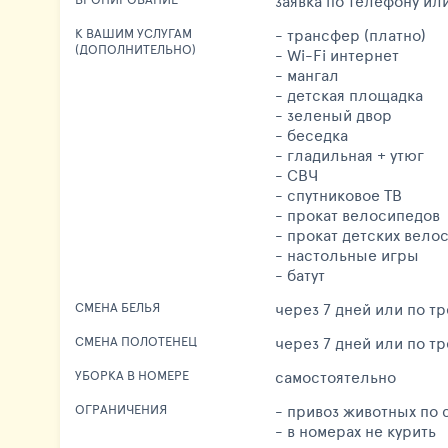
заявка по телефону ил
- трансфер (платно)
К ВАШИМ УСЛУГАМ
(ДОПОЛНИТЕЛЬНО)
- Wi-Fi интернет
- мангал
- детская площадка
- зеленый двор
- беседка
- гладильная + утюг
- СВЧ
- спутниковое ТВ
- прокат велосипедов
- прокат детских вело
- настольные игры
- батут
через 7 дней или по т
СМЕНА БЕЛЬЯ
через 7 дней или по т
СМЕНА ПОЛОТЕНЕЦ
самостоятельно
УБОРКА В НОМЕРЕ
- привоз животных по
ОГРАНИЧЕНИЯ
- в номерах не курить