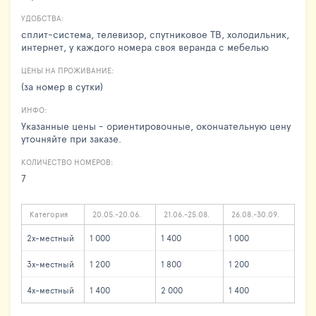
УДОБСТВА:
сплит-система, телевизор, спутниковое ТВ, холодильник,
интернет, у каждого номера своя веранда с мебелью
ЦЕНЫ НА ПРОЖИВАНИЕ:
(за номер в сутки)
ИНФО:
Указанные цены - ориентировочные, окончательную цену
уточняйте при заказе.
КОЛИЧЕСТВО НОМЕРОВ:
7
Категория
20.05.-20.06.
21.06.-25.08.
26.08.-30.09.
2х-местный
1 000
1 400
1 000
3х-местный
1 200
1 800
1 200
4х-местный
1 400
2 000
1 400