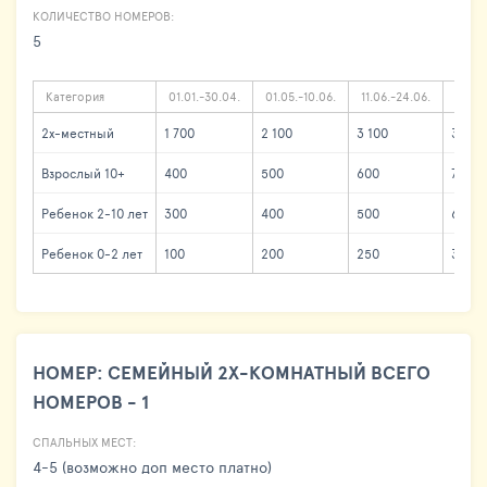
КОЛИЧЕСТВО НОМЕРОВ:
5
Категория
01.01.-30.04.
01.05.-10.06.
11.06.-24.06.
25.06
2х-местный
1 700
2 100
3 100
3 700
Взрослый 10+
400
500
600
700
Ребенок 2-10 лет
300
400
500
600
Ребенок 0-2 лет
100
200
250
300
НОМЕР: СЕМЕЙНЫЙ 2Х-КОМНАТНЫЙ ВСЕГО
НОМЕРОВ - 1
СПАЛЬНЫХ МЕСТ:
4-5 (возможно доп место платно)