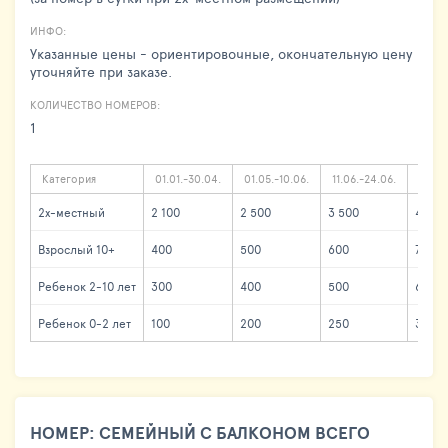
ИНФО:
Указанные цены - ориентировочные, окончательную цену
уточняйте при заказе.
КОЛИЧЕСТВО НОМЕРОВ:
1
Категория
01.01.-30.04.
01.05.-10.06.
11.06.-24.06.
25.06
2х-местный
2 100
2 500
3 500
4 100
Взрослый 10+
400
500
600
700
Ребенок 2-10 лет
300
400
500
600
Ребенок 0-2 лет
100
200
250
300
НОМЕР: СЕМЕЙНЫЙ С БАЛКОНОМ ВСЕГО