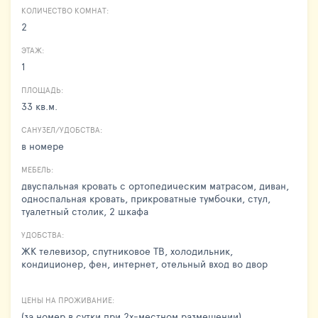
КОЛИЧЕСТВО КОМНАТ:
2
ЭТАЖ:
1
ПЛОЩАДЬ:
33 кв.м.
САНУЗЕЛ/УДОБСТВА:
в номере
МЕБЕЛЬ:
двуспальная кровать с ортопедическим матрасом, диван,
односпальная кровать, прикроватные тумбочки, стул,
туалетный столик, 2 шкафа
УДОБСТВА:
ЖК телевизор, спутниковое ТВ, холодильник,
кондиционер, фен, интернет, отельный вход во двор
ЦЕНЫ НА ПРОЖИВАНИЕ:
(за номер в сутки при 2х-местном размещении)