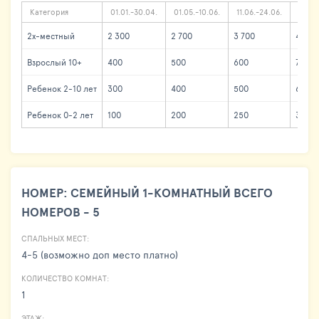
Категория
01.01.-30.04.
01.05.-10.06.
11.06.-24.06.
25.06
2х-местный
2 300
2 700
3 700
4 300
Взрослый 10+
400
500
600
700
Ребенок 2-10 лет
300
400
500
600
Ребенок 0-2 лет
100
200
250
300
НОМЕР: СЕМЕЙНЫЙ 1-КОМНАТНЫЙ ВСЕГО
НОМЕРОВ - 5
СПАЛЬНЫХ МЕСТ:
4-5 (возможно доп место платно)
КОЛИЧЕСТВО КОМНАТ:
1
ЭТАЖ: