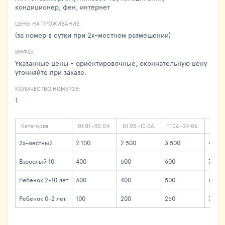
кондиционер, фен, интернет
ЦЕНЫ НА ПРОЖИВАНИЕ:
(за номер в сутки при 2х-местном размещении)
ИНФО:
Указанные цены - ориентировочные, окончательную цену
уточняйте при заказе.
КОЛИЧЕСТВО НОМЕРОВ:
1
Категория
01.01.-30.04.
01.05.-10.06.
11.06.-24.06.
25.06
2х-местный
2 100
2 500
3 500
4 100
Взрослый 10+
400
500
600
700
Ребенок 2-10 лет
300
400
500
600
Ребенок 0-2 лет
100
200
250
300