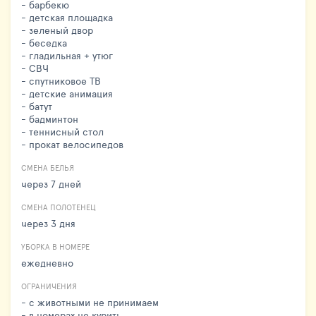
- барбекю
- детская площадка
- зеленый двор
- беседка
- гладильная + утюг
- СВЧ
- спутниковое ТВ
- детские анимация
- батут
- бадминтон
- теннисный стол
- прокат велосипедов
СМЕНА БЕЛЬЯ
через 7 дней
СМЕНА ПОЛОТЕНЕЦ
через 3 дня
УБОРКА В НОМЕРЕ
ежедневно
ОГРАНИЧЕНИЯ
- с животными не принимаем
- в номерах не курить