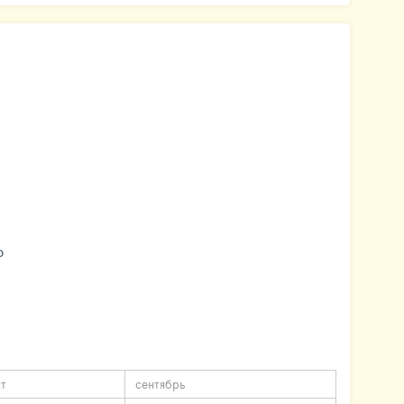
о
ст
сентябрь