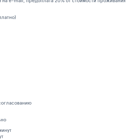
и на e-mail, предоплата 20% от стоимости проживания
платно)
 согласованию
ьно
минут
ут