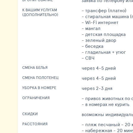
заявка по телефону ил
- трансфер (платно)
К ВАШИМ УСЛУГАМ
(ДОПОЛНИТЕЛЬНО)
- стиральная машина (
- Wi-Fi интернет
- мангал
- детская площадка
- зеленый двор
- беседка
- гладильная + утюг
- СВЧ
через 4-5 дней
СМЕНА БЕЛЬЯ
через 4-5 дней
СМЕНА ПОЛОТЕНЕЦ
через 2-3 дня
УБОРКА В НОМЕРЕ
- привоз животных по
ОГРАНИЧЕНИЯ
- в номерах не курить
возможны индивидуал
СКИДКИ
- пляж песчаный - 20 
РАССТОЯНИЯ
- набережная - 20 мин