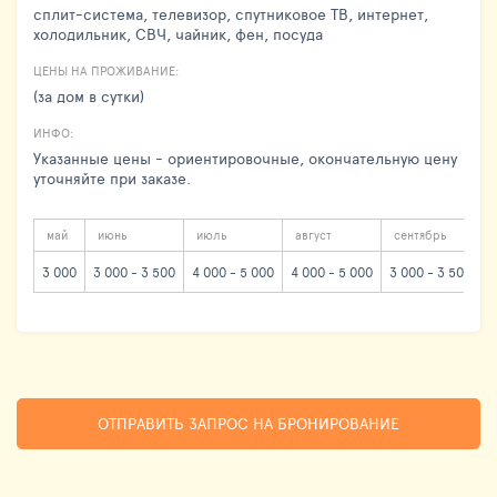
сплит-система, телевизор, спутниковое ТВ, интернет,
холодильник, СВЧ, чайник, фен, посуда
ЦЕНЫ НА ПРОЖИВАНИЕ:
(за дом в сутки)
ИНФО:
Указанные цены - ориентировочные, окончательную цену
уточняйте при заказе.
май
июнь
июль
август
сентябрь
3 000
3 000 - 3 500
4 000 - 5 000
4 000 - 5 000
3 000 - 3 500
3
ОТПРАВИТЬ ЗАПРОС НА БРОНИРОВАНИЕ