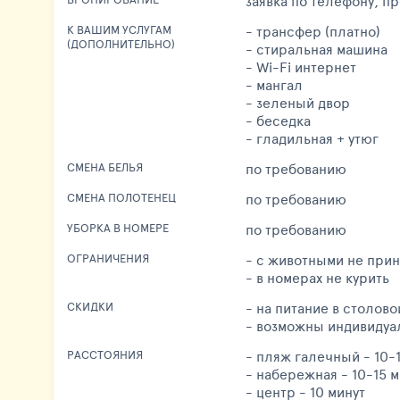
заявка по телефону, п
- трансфер (платно)
К ВАШИМ УСЛУГАМ
(ДОПОЛНИТЕЛЬНО)
- стиральная машина
- Wi-Fi интернет
- мангал
- зеленый двор
- беседка
- гладильная + утюг
по требованию
СМЕНА БЕЛЬЯ
по требованию
СМЕНА ПОЛОТЕНЕЦ
по требованию
УБОРКА В НОМЕРЕ
- с животными не при
ОГРАНИЧЕНИЯ
- в номерах не курить
- на питание в столово
СКИДКИ
- возможны индивидуа
- пляж галечный - 10-
РАССТОЯНИЯ
- набережная - 10-15 м
- центр - 10 минут