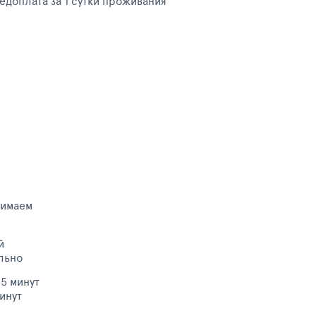
редоплата за 1 сутки проживания
нимаем
й
льно
15 минут
инут