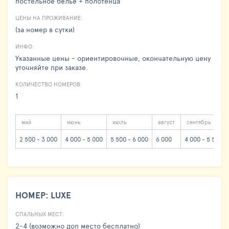
постельное белье + полотенца
ЦЕНЫ НА ПРОЖИВАНИЕ:
(за номер в сутки)
ИНФО:
Указанные цены - ориентировочные, окончательную цену
уточняйте при заказе.
КОЛИЧЕСТВО НОМЕРОВ:
1
май
июнь
июль
август
сентябрь
2 500 - 3 000
4 000 - 5 000
5 500 - 6 000
6 000
4 000 - 5 500
НОМЕР: LUXE
СПАЛЬНЫХ МЕСТ:
2-4 (возможно доп место бесплатно)