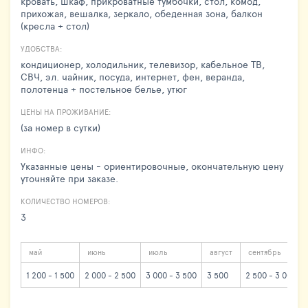
кровать, шкаф, прикроватные тумбочки, стол, комод,
прихожая, вешалка, зеркало, обеденная зона, балкон
(кресла + стол)
УДОБСТВА:
кондиционер, холодильник, телевизор, кабельное ТВ,
СВЧ, эл. чайник, посуда, интернет, фен, веранда,
полотенца + постельное белье, утюг
ЦЕНЫ НА ПРОЖИВАНИЕ:
(за номер в сутки)
ИНФО:
Указанные цены - ориентировочные, окончательную цену
уточняйте при заказе.
КОЛИЧЕСТВО НОМЕРОВ:
3
май
июнь
июль
август
сентябрь
1 200 - 1 500
2 000 - 2 500
3 000 - 3 500
3 500
2 500 - 3 000