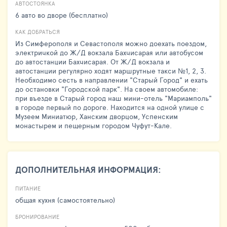
АВТОСТОЯНКА
6 авто во дворе (бесплатно)
КАК ДОБРАТЬСЯ
Из Симферополя и Севастополя можно доехать поездом,
электричкой до Ж/Д вокзала Бахчисарая или автобусом
до автостанции Бахчисарая. От Ж/Д вокзала и
автостанции регулярно ходят маршрутные такси №1, 2, 3.
Необходимо сесть в направлении "Старый Город" и ехать
до остановки "Городской парк". На своем автомобиле:
при въезде в Старый город наш мини-отель "Мариамполь"
в городе первый по дороге. Находится на одной улице с
Музеем Миниатюр, Ханским дворцом, Успенским
монастырем и пещерным городом Чуфут-Кале.
ДОПОЛНИТЕЛЬНАЯ ИНФОРМАЦИЯ:
ПИТАНИЕ
общая кухня (самостоятельно)
БРОНИРОВАНИЕ