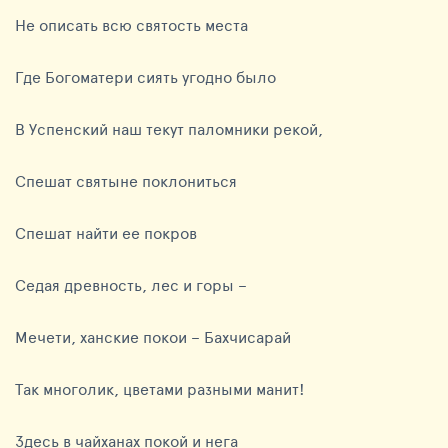
Не описать всю святость места
Где Богоматери сиять угодно было
В Успенский наш текут паломники рекой,
Спешат святыне поклониться
Спешат найти ее покров
Седая древность, лес и горы –
Мечети, ханские покои – Бахчисарай
Так многолик, цветами разными манит!
Здесь в чайханах покой и нега