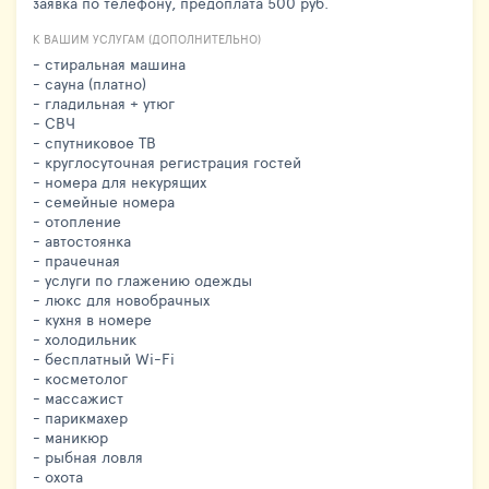
заявка по телефону, предоплата 500 руб.
К ВАШИМ УСЛУГАМ (ДОПОЛНИТЕЛЬНО)
- стиральная машина
- сауна (платно)
- гладильная + утюг
- СВЧ
- спутниковое ТВ
- круглосуточная регистрация гостей
- номера для некурящих
- семейные номера
- отопление
- автостоянка
- прачечная
- услуги по глажению одежды
- люкс для новобрачных
- кухня в номере
- холодильник
- бесплатный Wi-Fi
- косметолог
- массажист
- парикмахер
- маникюр
- рыбная ловля
- охота