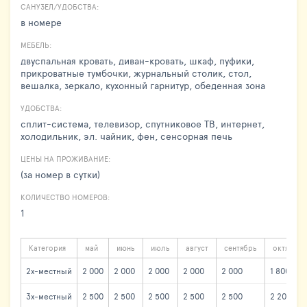
САНУЗЕЛ/УДОБСТВА:
в номере
МЕБЕЛЬ:
двуспальная кровать, диван-кровать, шкаф, пуфики,
прикроватные тумбочки, журнальный столик, стол,
вешалка, зеркало, кухонный гарнитур, обеденная зона
УДОБСТВА:
сплит-система, телевизор, спутниковое ТВ, интернет,
холодильник, эл. чайник, фен, сенсорная печь
ЦЕНЫ НА ПРОЖИВАНИЕ:
(за номер в сутки)
КОЛИЧЕСТВО НОМЕРОВ:
1
Категория
май
июнь
июль
август
сентябрь
октябрь
2х-местный
2 000
2 000
2 000
2 000
2 000
1 800
3х-местный
2 500
2 500
2 500
2 500
2 500
2 200