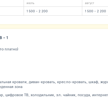
июль
август
1 500 - 2 200
1 500 - 2 200
 - 1
то платно)
льная кровати, диван-кровать, кресло-кровать, шкаф, жур
еденная зона
ор, цифровое ТВ, холодильник, эл. чайник, посуда, инт