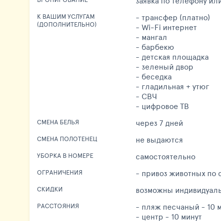
заявка по телефону или
- трансфер (платно)
К ВАШИМ УСЛУГАМ
(ДОПОЛНИТЕЛЬНО)
- Wi-Fi интернет
- мангал
- барбекю
- детская площадка
- зеленый двор
- беседка
- гладильная + утюг
- СВЧ
- цифровое ТВ
через 7 дней
СМЕНА БЕЛЬЯ
не выдаются
СМЕНА ПОЛОТЕНЕЦ
самостоятельно
УБОРКА В НОМЕРЕ
- привоз животных по 
ОГРАНИЧЕНИЯ
возможны индивидуал
СКИДКИ
- пляж песчаный - 10 
РАССТОЯНИЯ
- центр - 10 минут