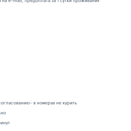
 на e-mail, предоплата за 1 сутки проживания
согласованию- в номерах не курить
ьно
минут