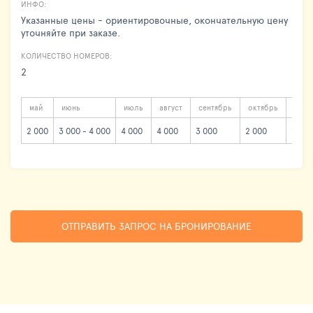
ИНФО:
Указанные цены - ориентировочные, окончательную цену
уточняйте при заказе.
КОЛИЧЕСТВО НОМЕРОВ:
2
май
июнь
июль
август
сентябрь
октябрь
зима
2 000
3 000 - 4 000
4 000
4 000
3 000
2 000
1 500
ОТПРАВИТЬ ЗАПРОС НА БРОНИРОВАНИЕ