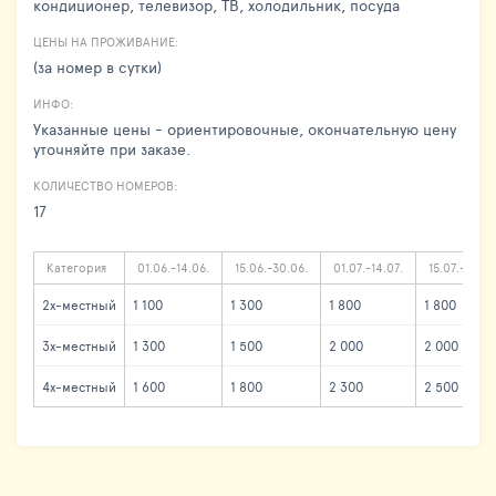
кондиционер, телевизор, ТВ, холодильник, посуда
ЦЕНЫ НА ПРОЖИВАНИЕ:
(за номер в сутки)
ИНФО:
Указанные цены - ориентировочные, окончательную цену
уточняйте при заказе.
КОЛИЧЕСТВО НОМЕРОВ:
17
Категория
01.06.-14.06.
15.06.-30.06.
01.07.-14.07.
15.07.-25.08
2х-местный
1 100
1 300
1 800
1 800
3х-местный
1 300
1 500
2 000
2 000
4х-местный
1 600
1 800
2 300
2 500