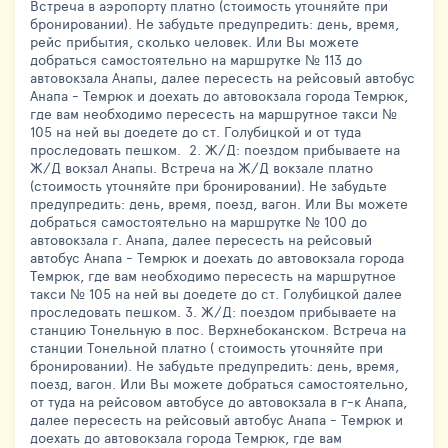
Встреча в аэропорту платно (стоимость уточняйте при
бронировании). Не забудьте предупредить: день, время,
рейс прибытия, сколько человек. Или Вы можете
добраться самостоятельно на маршрутке № 113 до
автовокзала Анапы, далее пересесть на рейсовый автобус
Анапа - Темрюк и доехать до автовокзала города Темрюк,
где вам необходимо пересесть на маршрутное такси №
105 на ней вы доедете до ст. Голубицкой и от туда
проследовать пешком. 2. Ж/Д: поездом прибываете на
Ж/Д вокзал Анапы. Встреча на Ж/Д вокзале платно
(стоимость уточняйте при бронировании). Не забудьте
предупредить: день, время, поезд, вагон. Или Вы можете
добраться самостоятельно на маршрутке № 100 до
автовокзала г. Анапа, далее пересесть на рейсовый
автобус Анапа - Темрюк и доехать до автовокзала города
Темрюк, где вам необходимо пересесть на маршрутное
такси № 105 на ней вы доедете до ст. Голубицкой далее
проследовать пешком. 3. Ж/Д: поездом прибываете на
станцию Тонельную в пос. Верхнебоканском. Встреча на
станции Тонельной платно ( стоимость уточняйте при
бронировании). Не забудьте предупредить: день, время,
поезд, вагон. Или Вы можете добраться самостоятельно,
от туда на рейсовом автобусе до автовокзала в г-к Анапа,
далее пересесть на рейсовый автобус Анапа - Темрюк и
доехать до автовокзала города Темрюк, где вам