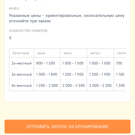
ИНФО:
Указанные цены - ориентировочные, окончательную цену
уточняйте при заказе.
КОЛИЧЕСТВО НОМЕРОВ:
5
Категория
июнь
июль
август
сентябрь
2х-местный
800 - 1 200
1 000 - 1 500
1 000 - 1 500
700
3х-местный
1 000 - 1 800
1 200 - 1 900
1 200 - 1 900
1 100
4х-местный
1 200 - 2 000
2 000 - 2 500
2 000 - 2 300
1 300
ОТПРАВИТЬ ЗАПРОС НА БРОНИРОВАНИЕ