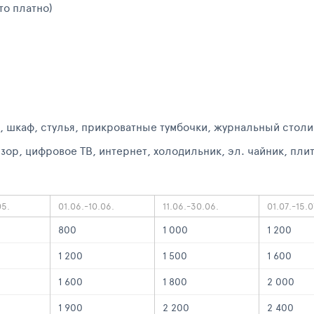
то платно)
 шкаф, стулья, прикроватные тумбочки, журнальный столик
зор, цифровое ТВ, интернет, холодильник, эл. чайник, пл
05.
01.06.-10.06.
11.06.-30.06.
01.07.-15.0
800
1 000
1 200
1 200
1 500
1 600
1 600
1 800
2 000
1 900
2 200
2 400