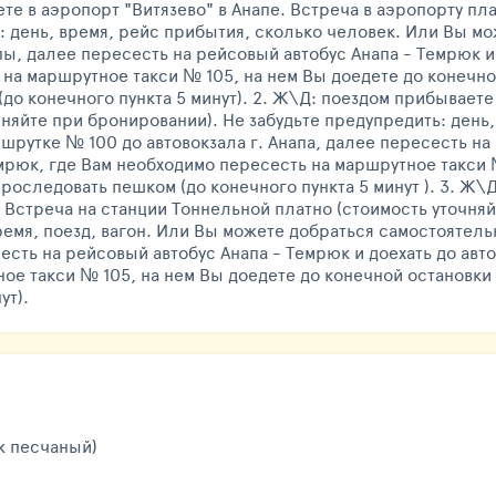
ете в аэропорт "Витязево" в Анапе. Встреча в аэропорту пл
: день, время, рейс прибытия, сколько человек. Или Вы 
апы, далее пересесть на рейсовый автобус Анапа - Темрюк и
на маршрутное такси № 105, на нем Вы доедете до конечной
до конечного пункта 5 минут). 2. Ж\Д: поездом прибывает
чняйте при бронировании). Не забудьте предупредить: день,
шрутке № 100 до автовокзала г. Анапа, далее пересесть на
мрюк, где Вам необходимо пересесть на маршрутное такси 
проследовать пешком (до конечного пункта 5 минут ). 3. Ж
 Встреча на станции Тоннельной платно (стоимость уточняй
ремя, поезд, вагон. Или Вы можете добраться самостоятельн
сесть на рейсовый автобус Анапа - Темрюк и доехать до ав
ое такси № 105, на нем Вы доедете до конечной остановки
ут).
ж песчаный)