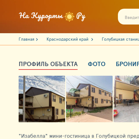
Главная
Краснодарский край
Голубицкая стани
ПРОФИЛЬ ОБЪЕКТА
ФОТО
БРОНИ
"Изабелла" мини-гостиница в Голубицкой пред