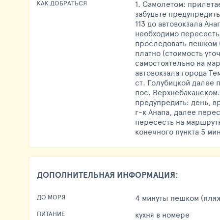
1. Самолетом: прилета
КАК ДОБРАТЬСЯ
забудьте предупредить
113 до автовокзала Ан
необходимо пересесть 
проследовать пешком (
платно (стоимость уто
самостоятельно на мар
автовокзала города Те
ст. Голубицкой далее 
пос. Верхнебаканском.
предупредить: день, в
г-к Анапа, далее пере
пересесть на маршрутн
конечного пункта 5 мин
ДОПОЛНИТЕЛЬНАЯ ИНФОРМАЦИЯ:
4 минуты пешком (пля
ДО МОРЯ
кухня в номере
ПИТАНИЕ