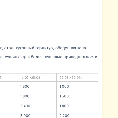
, стол, кухонный гарнитур, обеденная зона
ита, сушилка для белья, душевые принадлежности
7.
16.07.-25.08.
26.08.-30.09.
1 500
1 000
1 800
1 300
2 400
1 800
3 000
2 200