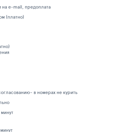
 на e-mail, предоплата
ом (платно)
атно)
ения
согласованию- в номерах не курить
льно
 минут
 минут