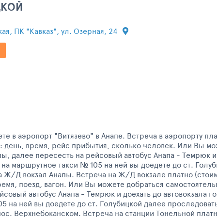
ЦКОЙ
кая, ПК "Кавказ", ул. Озерная, 24
ете в аэропорт "Витязево" в Анапе. Встреча в аэропорту пл
: день, время, рейс прибытия, сколько человек. Или Вы 
апы, далее пересесть на рейсовый автобус Анапа - Темрюк и
на маршрутное такси № 105 на ней вы доедете до ст. Голуб
 Ж/Д вокзал Анапы. Встреча на Ж/Д вокзале платно (стоим
ремя, поезд, вагон. Или Вы можете добраться самостоятельн
йсовый автобус Анапа - Темрюк и доехать до автовокзала г
5 на ней вы доедете до ст. Голубицкой далее проследоват
ос. Верхнебоканском. Встреча на станции Тонельной платн