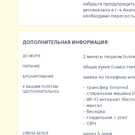
забудьте предупредить
автовокзала в г-к Анап
необходимо пересесть 
ДОПОЛНИТЕЛЬНАЯ ИНФОРМАЦИЯ:
2 минуты пешком (пля
ДО МОРЯ
общая кухня (самостоя
ПИТАНИЕ
заявка по телефону или
БРОНИРОВАНИЕ
- трансфер (платно)
К ВАШИМ УСЛУГАМ
(ДОПОЛНИТЕЛЬНО)
- стиральная машина (
- Wi-Fi интернет (бесп
- мангал
- беседка
- гладильная + утюг
- СВЧ
через 5 дней
СМЕНА БЕЛЬЯ