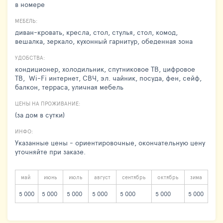
в номере
МЕБЕЛЬ:
диван-кровать, кресла, стол, стулья, стол, комод,
вешалка, зеркало, кухонный гарнитур, обеденная зона
УДОБСТВА:
кондиционер, холодильник, спутниковое ТВ, цифровое
ТВ, Wi-Fi интернет, СВЧ, эл. чайник, посуда, фен, сейф,
балкон, терраса, уличная мебель
ЦЕНЫ НА ПРОЖИВАНИЕ:
(за дом в сутки)
ИНФО:
Указанные цены - ориентировочные, окончательную цену
уточняйте при заказе.
май
июнь
июль
август
сентябрь
октябрь
зима
5 000
5 000
5 000
5 000
5 000
5 000
5 000